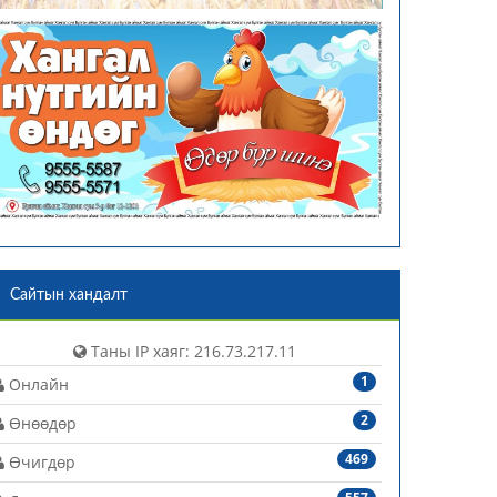
Сайтын хандалт
Таны IP хаяг: 216.73.217.11
1
Онлайн
2
Өнөөдөр
469
Өчигдөр