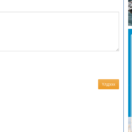
Үлдээх