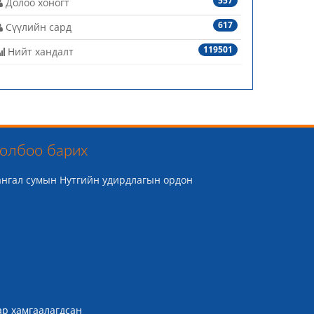
557
Долоо хоногт
617
Сүүлийн сард
119501
Нийт хандалт
олбоо барих
ангал сумын Нутгийн удирдлагын ордон
ар хамгаалагдсан