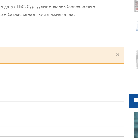
н дагуу ЕБС, Сургуулийн өмнөх боловсролын
сан багаас хяналт хийж ажиллалаа.
×