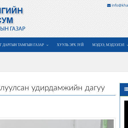
info@kha
Г ДАРГЫН ТАМГЫН ГАЗАР
ХУУЛЬ ЭРХ ЗҮЙ
МЭДЭЭ, МЭДЭЭЛЭЛ
тлуулсан удирдамжийн дагуу