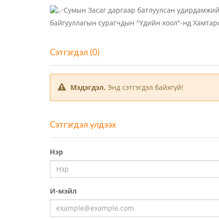
Сумын Засаг даргаар батлуулсан удирдамжий
байгууллагын сурагчдын "Үдийн хоол"-нд Хамтар
Сэтгэгдэл (0)
Мэдэгдэл.
Энд сэтгэгдэл байхгүй!
Сэтгэгдэл үлдээх
Нэр
И-мэйл