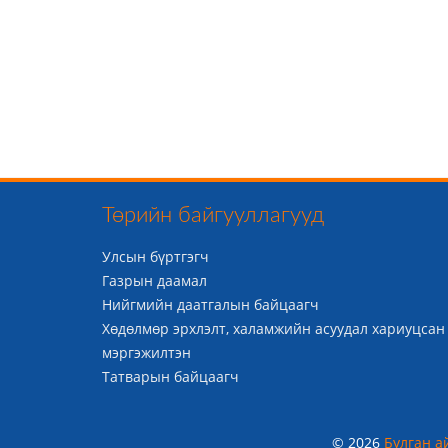
Төрийн байгууллагууд
Улсын бүртгэгч
Газрын даамал
Нийгмийн даатгалын байцаагч
Хөдөлмөр эрхлэлт, халамжийн асуудал хариуцсан
мэргэжилтэн
Татварын байцаагч
© 2026
Булган а