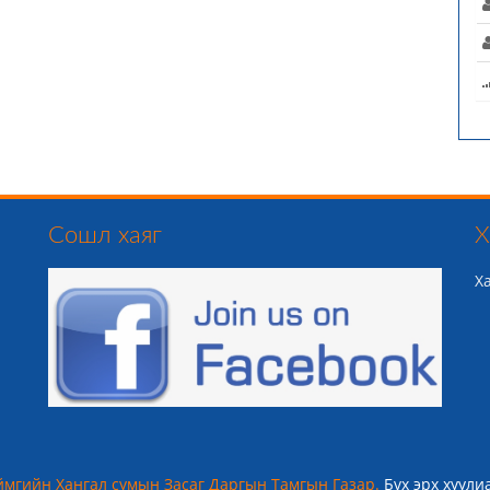
Сошл хаяг
Х
Х
ймгийн Хангал сумын Засаг Даргын Тамгын Газар.
Бүх эрх хуули