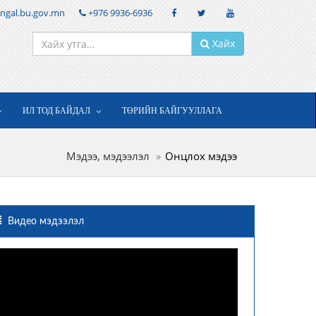
ngal.bu.gov.mn
+976 9936-6936
Хайх
ИЛ ТОД БАЙДАЛ
ТӨРИЙН БАЙГУУЛЛАГА
Мэдээ, мэдээлэл
Онцлох мэдээ
Видео мэдээлэл