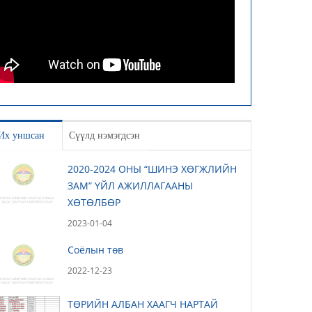
Их уншсан
Сүүлд нэмэгдсэн
2020-2024 ОНЫ “ШИНЭ ХӨГЖЛИЙН
ЗАМ” ҮЙЛ АЖИЛЛАГААНЫ
ХӨТӨЛБӨР
2023-01-04
Соёлын төв
2022-12-23
ТӨРИЙН АЛБАН ХААГЧ НАРТАЙ