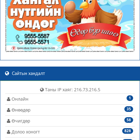
Сайтын хандалт
Таны IP хаяг: 216.73.216.5
1
Онлайн
35
Өнөөдөр
58
Өчигдөр
828
Долоо хоногт