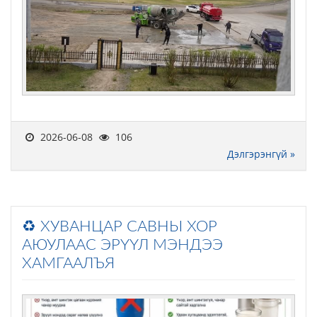
2026-06-08
106
Дэлгэрэнгүй »
♻️ ХУВАНЦАР САВНЫ ХОР
АЮУЛААС ЭРҮҮЛ МЭНДЭЭ
ХАМГААЛЪЯ