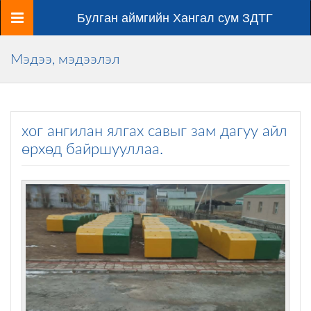
Цэс
Булган аймгийн Хангал сум ЗДТГ
Мэдээ, мэдээлэл
хог ангилан ялгах савыг зам дагуу айл
өрхөд байршууллаа.