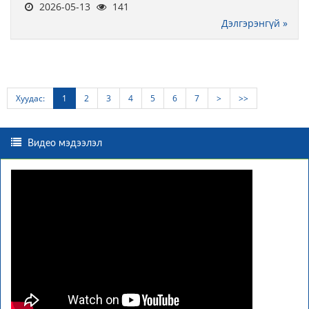
2026-05-13
141
Дэлгэрэнгүй »
Хуудас:
1
2
3
4
5
6
7
>
>>
Видео мэдээлэл