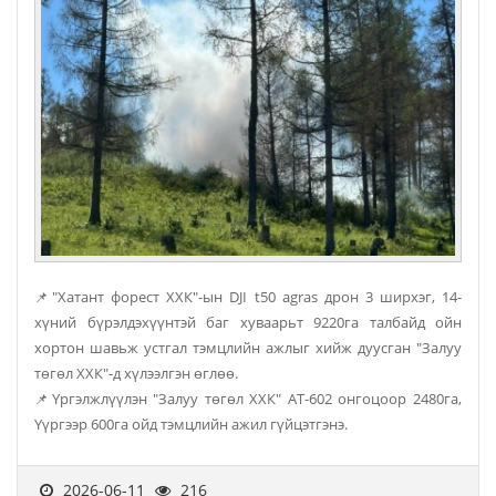
📌"Хатант форест ХХК"-ын DJI t50 agras дрон 3 ширхэг, 14-
хүний бүрэлдэхүүнтэй баг хуваарьт 9220га талбайд ойн
хортон шавьж устгал тэмцлийн ажлыг хийж дуусган "Залуу
төгөл ХХК"-д хүлээлгэн өглөө.
📌Үргэлжлүүлэн "Залуу төгөл ХХК" АТ-602 онгоцоор 2480га,
Үүргээр 600га ойд тэмцлийн ажил гүйцэтгэнэ.
2026-06-11
216