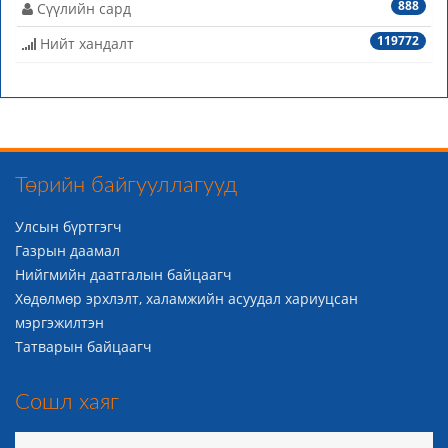
888
Сүүлийн сард
119772
Нийт хандалт
Төрийн байгууллагууд
Улсын бүртгэгч
Газрын даамал
Нийгмийн даатгалын байцаагч
Хөдөлмөр эрхлэлт, халамжийн асуудал хариуцсан
мэргэжилтэн
Татварын байцаагч
Сошл хаяг