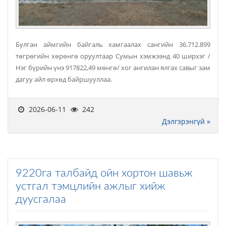
Булган аймгийн байгаль хамгаалах сангийн 36.712.899
төгрөгийн хөрөнгө оруултаар Сумын хэмжээнд 40 ширхэг /
Нэг бүрийн үнэ 917822,49 мөнгө/ хог ангилан ялгах савыг зам
дагуу айл өрхөд байршууллаа.
2026-06-11
242
Дэлгэрэнгүй »
9220га талбайд ойн хортон шавьж
устгал тэмцлийн ажлыг хийж
дуусгалаа