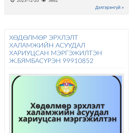
2023-12-20
3682
Дэлгэрэнгүй »
ХӨДӨЛМӨР ЭРХЛЭЛТ
ХАЛАМЖИЙН АСУУДАЛ
ХАРИУЦСАН МЭРГЭЖИЛТЭН
Ж.БЯМБАСҮРЭН 99910852