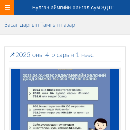
Цэс
Булган аймгийн Хангал сум ЗДТГ
Засаг даргын Тамгын газар
📌2025 оны 4-р сарын 1 нээс