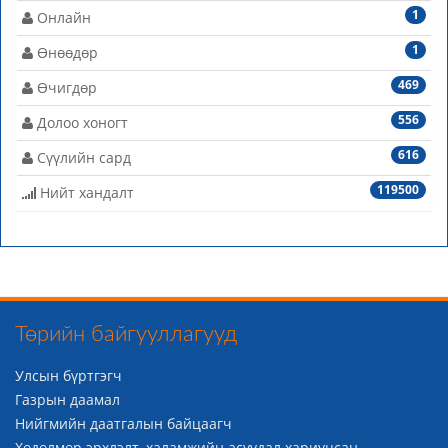
1
Онлайн
1
Өнөөдөр
469
Өчигдөр
556
Долоо хоногт
616
Сүүлийн сард
119500
Нийт хандалт
Төрийн байгууллагууд
Улсын бүртгэгч
Газрын даамал
Нийгмийн даатгалын байцаагч
Хөдөлмөр эрхлэлт, халамжийн асуудал хариуцсан