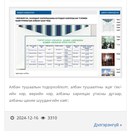
Албан тушаалын тодорхойлолт, албан тушаалтны эцэг /эх/-
ийн нэр, өөрийн нэр, албаны харилцах утасны дугаар,
албаны цахим шуудангийн хаяг;
2024-12-16
3310
Дэлгэрэнгүй »