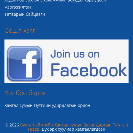
мэргэжилтэн
Татварын байцаагч
Сошл хаяг
Холбоо барих
Хангал сумын Нутгийн удирдлагын ордон
© 2026
Булган аймгийн Хангал сумын Засаг Даргын Тамгын
Газар.
Бүх эрх хуулиар хамгаалагдсан