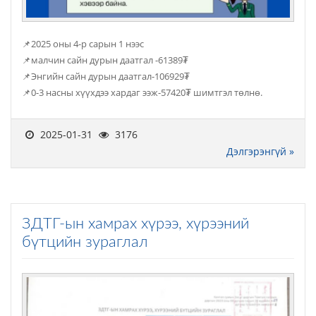
📌2025 оны 4-р сарын 1 нээс
📌малчин сайн дурын даатгал -61389₮
📌Энгийн сайн дурын даатгал-106929₮
📌0-3 насны хүүхдээ хардаг ээж-57420₮ шимтгэл төлнө.
2025-01-31
3176
Дэлгэрэнгүй »
ЗДТГ-ын хамрах хүрээ, хүрээний
бүтцийн зураглал