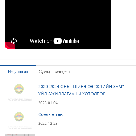
Их уншсан
Сүүлд нэмэгдсэн
2020-2024 ОНЫ “ШИНЭ ХӨГЖЛИЙН ЗАМ”
ҮЙЛ АЖИЛЛАГААНЫ ХӨТӨЛБӨР
2023-01-04
Соёлын төв
2022-12-23